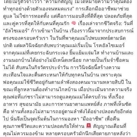
โดยไม่รู้ตัวจำไว้ว่า “ความกตัญญู ไม่ได้หมายความว่าคุณต้อง
ทำทุกอย่างด้วยตัวเองจนหมดแรง” การเลือกมืออาชีพมาช่วย
ดูแล ไม่ใช่การทอดทิ้ง แต่คือการมอบสิ่งที่ดีที่สุด ปลอดภัยที่สุด
และคู่ควรที่สุดให้กับคนที่คุณรัก
เรื่องเล่าจากชีวิตจริง: วันที่
“อัลไซเมอร์” ก้าวเข้ามาในบ้าน เรื่องราวนี้มาจากประสบการณ์
ตรงของครอบครัวเรา ในวันที่พาคุณแม่ไปพบแพทย์ตามนัด
ปกติ แต่ผลวินิจฉัยกลับพบว่าคุณแม่เริ่มเป็น โรคอัลไซเมอร์
จากคุณแม่ที่เคยกระฉับกระเฉง ยิ้มแย้มแจ่มใส ทำงานบ้านและ
งานนอกบ้านได้อย่างไม่มีเหน็ดเหนื่อย กลายเป็นเริ่มจำชื่อคน
ไม่ได้ สับสนในกิจวัตรประจำวัน การวินิจฉัยนี้สร้างความ
สะเทือนใจและตื่นตระหนกให้กับทุกคนในบ้าน เพราะคุณ
พ่อคุณแม่ใช้ชีวิตอยู่กันตามลำพังสองคนมานานหลายสิบปี ใน
ขณะที่ลูกหลานต้องทำงานไกลบ้าน เมื่อประเมินจากความจริง
คุณพ่อที่แก่ชราไม่สามารถดูแลคุณแม่ได้ครบถ้วน ทั้งเรื่อง
อาหาร สุขอนามัย และการทานยาตามแพทย์สั่ง ภาพที่เห็นชัด
คือ ท่านทั้งสองไม่สามารถอยู่ตามลำพังได้อย่างปลอดภัยอีกต่อ
ไป นั่นจึงเป็นจุดเริ่มต้นในการมองหา “มืออาชีพ” เพื่อคืน
คุณภาพชีวิตและความปลอดภัยให้ท่าน
สัญญาณเตือนที่
คุณไม่ควรมองข้าม หลายครอบครัวมักนึกเสียดายภายหลังว่า