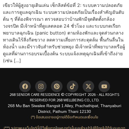
เขียวให้ผู้สูงอายุเดินเล่น เช็กลิสต์ข้อที่ 2: ระบบความปลอดภัย
และการดูแลฉุกเฉิน ระบบความปลอดภัยเป็นเรื่องสำคัญอันดับ
ต้น ๆ ที่ต้องพิจารณา ตรวจสอบว่าบ้านพักมีจุดติดตั้งกล้อง
วงจรปิด มีเจ้าหน้าที่ดูแลตลอด 24 ชั่วโมง และระบบกดเรียก
พยาบาลฉุกเฉิน (panic button) ตามห้องพักและจุดส่วนกลาง
ทางเดินไร้สิ่งกีดขวาง ลดความเสี่ยงการสะดุดล้ม พื้นกันลื่นใน
ห้องน้ำ และมีราวจับสำหรับช่วยพยุง มีเจ้าหน้าที่พยาบาลหรือผู้
ดูแลที่ผ่านการอบรมเบื้องต้น ระบบแจ้งเหตุฉุกเฉินที่เข้าถึงง่าย
(เช่น […]
268 SENIOR CARE RESIDENCE © COPYRIGHT 2026 - ALL RIGHTS
RESERVED FOR 268 WELLBEING CO., LTD.
268 Mu Ban Siwalee Rangsit 1 Alley, Prachathipat, Thanyaburi
District, Pathum Thani 12130
(*) ข้อเสนออาจอยู่ภายใต้ข้อกำหนดและเงื่อนไข
(**) รูปภาพบนเว็บไซต์นี้มีไว้เพื่อการโฆษณาเท่านั้นและห้ามนำไปใช้โดยไม่ได้รับอนุญาต